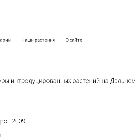
арии
Наши растения
О сайте
уры интродуцированных растений на Дальнем
рот 2009
д