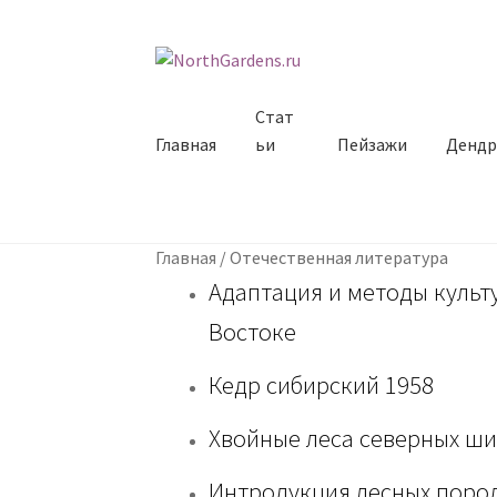
Перейти к навигации
Перейти к содержимому
Стат
Главная
ьи
Пейзажи
Дендр
Главная
/
Отечественная литература
Адаптация и методы культ
Востоке
Кедр сибирский 1958
Хвойные леса северных ши
Интродукция лесных поро