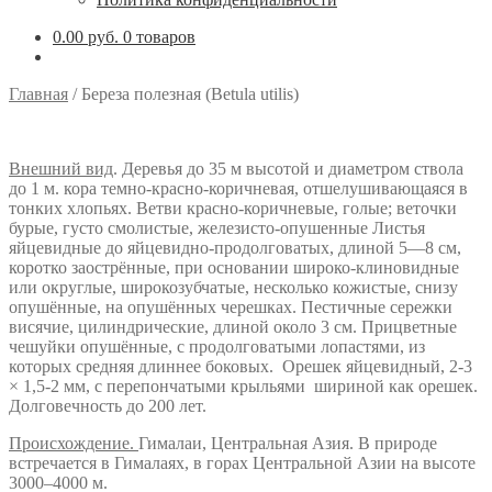
0.00 руб.
0 товаров
Главная
/
Береза полезная (Betula utilis)
Внешний вид
. Деревья до 35 м высотой и диаметром ствола
до 1 м. кора темно-красно-коричневая, отшелушивающаяся в
тонких хлопьях. Ветви красно-коричневые, голые; веточки
бурые, густо смолистые, железисто-опушенные Листья
яйцевидные до яйцевидно-продолговатых, длиной 5—8 см,
коротко заострённые, при основании широко-клиновидные
или округлые, широкозубчатые, несколько кожистые, снизу
опушённые, на опушённых черешках. Пестичные сережки
висячие, цилиндрические, длиной около 3 см. Прицветные
чешуйки опушённые, с продолговатыми лопастями, из
которых средняя длиннее боковых. Орешек яйцевидный, 2-3
× 1,5-2 мм, с перепончатыми крыльями шириной как орешек.
Долговечность до 200 лет.
Происхождение.
Гималаи, Центральная Азия. В природе
встречается в Гималаях, в горах Центральной Азии на высоте
3000–4000 м.