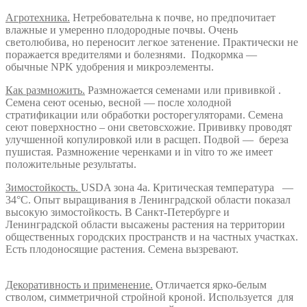
Агротехника.
Нетребовательна к почве, но предпочитает
влажные и умеренно плодородные почвы. Очень
светолюбива, но переносит легкое затенение. Практически не
поражается вредителями и болезнями. Подкормка —
обычные NPK удобрения и микроэлементы.
Как размножить.
Размножается семенами или прививкой .
Семена сеют осенью, весной — после холодной
стратификации или обработки росторегуляторами. Семена
сеют поверхностно – они световсхожие. Прививку проводят
улучшенной копулировкой или в расщеп. Подвой — береза
пушистая. Размножение черенками и in vitro то же имеет
положительные результаты.
Зимостойкость.
USDA зона 4а. Критическая температура —
34°С. Опыт выращивания в Ленинградской области показал
высокую зимостойкость. В Санкт-Петербурге и
Ленинградской области высажены растения на территории
общественных городских пространств и на частных участках.
Есть плодоносящие растения. Семена вызревают.
Декоративность и применение.
Отличается ярко-белым
стволом, симметричной стройной кроной. Используется для