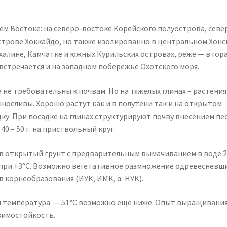
м Востоке: на северо-востоке Корейского полуострова, севе
острове Хоккайдо, но также изолированно в центральном Хонсю
ахалине, Камчатке и южных Курильских островах, реже — в гор
встречается и на западном побережье Охотского моря.
не требовательны к почвам. Но на тяжелых глинах – растения
носливы. Хорошо растут как и в полутени так и на открытом
ку. При посадке на глинах структурируют почву внесением пес
0 – 50 г. на приствольный круг.
в открытый грунт с предварительным вымачиванием в воде 2
й при +3°С. Возможно вегетативное размножение одревесневш
 корнеобразования (ИУК, ИМК, α-НУК).
ая температура — 51°С возможно еще ниже. Опыт выращивания
зимостойкость.