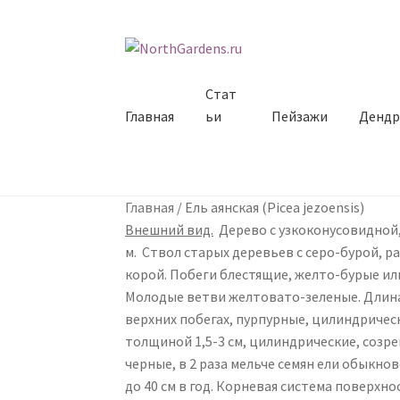
Перейти к навигации
Перейти к содержимому
Стат
Главная
ьи
Пейзажи
Дендр
Главная
/
Ель аянская (Picea jezoensis)
Внешний вид.
Дерево с узкоконусовидной,
м. Ствол старых деревьев с серо-бурой,
корой. Побеги блестящие, желто-бурые ил
Молодые ветви желтовато-зеленые. Длина 
верхних побегах, пурпурные, цилиндричес
толщиной 1,5-3 см, цилиндрические, созре
черные, в 2 раза мельче семян ели обыкно
до 40 см в год. Корневая система поверхно