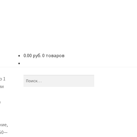
0.00 руб.
0 товаров
о 1
Найти:
ми
а
ние,
350—