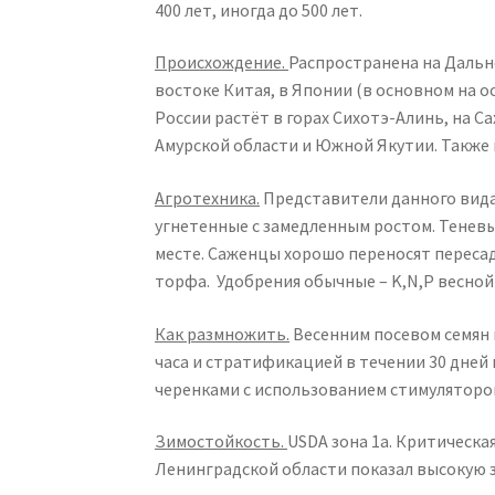
400 лет, иногда до 500 лет.
Происхождение.
Распространена на Дальне
востоке Китая, в Японии (в основном на 
России растёт в горах Сихотэ-Алинь, на С
Амурской области и Южной Якутии. Также 
Агротехника.
Представители данного вида 
угнетенные с замедленным ростом. Теневы
месте. Саженцы хорошо переносят пересад
торфа. Удобрения обычные – K,N,P весной 4
Как размножить.
Весенним посевом семян 
часа и стратификацией в течении 30 дне
черенками с использованием стимуляторов
Зимостойкость.
USDA зона 1а. Критическ
Ленинградской области показал высокую 