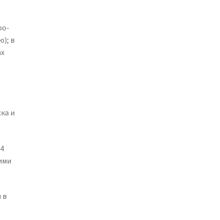
ро-
); в
ах
ка и
4
ими
 в