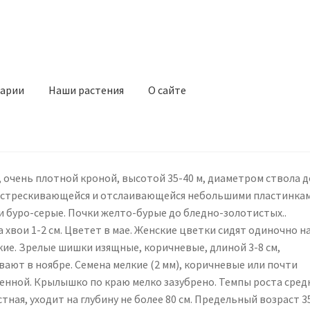
арии
Наши растения
О сайте
 очень плотной кроной, высотой 35-40 м, диаметром ствола д
 растрескивающейся и отслаивающейся небольшими пластинка
и буро-серые. Почки желто-бурые до бледно-золотистых..
хвои 1-2 см. Цветет в мае. Женские цветки сидят одиночно н
кие. Зрелые шишки изящные, коричневые, длиной 3-8 см,
вают в ноябре. Семена мелкие (2 мм), коричневые или почти
венной. Крылышко по краю мелко зазубрено. Темпы роста сред
стная, уходит на глубину не более 80 см. Предельный возраст 