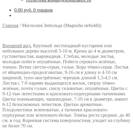
0.00 руб.
0 товаров
Главная
/
Магнолия Зибольда (Magnolia sieboldii)
Внешний вид.
Крупный листопадный кустарник или
небольшое дерево высотой 5-10 м. Крона до 4 м диаметром,
густоветвистая, шаровидная.. Стебли, молодые листья,
молодые побеги опушённые. Побеги серовато-зелёные,
тонкие. Ветви светло-серые, голые. Кора тёмно-серая. Листья
от яйцевидно-продолговатые, 9-16 см в длину и 4-10 см
шириной, тупо-заострённые; черешок длиной 1,5-4,5 см.
Листья с 7-9 парами выдающихся жилок, сверху тёмно-
зелёные, почти голые, снизу сизоватые, опушённые. Цветы с
9-12-тью лепестками и красновато-пурпурными тычинками.
Цветы поникающие, чашевидные, 7-10 см в диаметре, имеют
6-12 белоснежных лепестков. Цветки ароматные.
Плодолистики зеленоватые, а тычинки красновато-
пурпурные или зеленовато-белые. Темпы роста средние, до 40
см. в год. Корневая система поверхностная, уходит на глубину
не более 70 см.