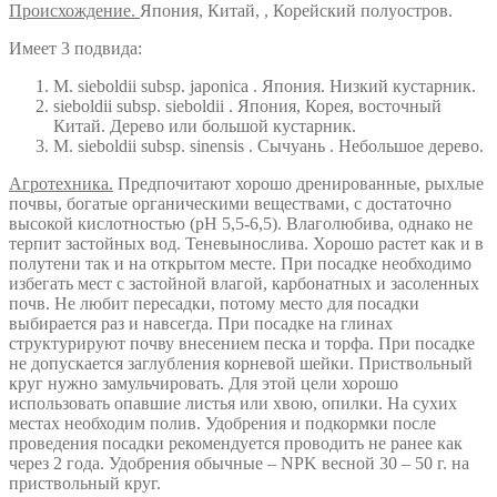
Происхождение.
Япония, Китай, , Корейский полуостров.
Имеет 3 подвида:
M. sieboldii subsp. japonica . Япония. Низкий кустарник.
sieboldii subsp. sieboldii . Япония, Корея, восточный
Китай. Дерево или большой кустарник.
M. sieboldii subsp. sinensis . Сычуань . Небольшое дерево.
Агротехника.
Предпочитают хорошо дренированные, рыхлые
почвы, богатые органическими веществами, с достаточно
высокой кислотностью (pН 5,5-6,5). Влаголюбива, однако не
терпит застойных вод. Теневынослива. Хорошо растет как и в
полутени так и на открытом месте. При посадке необходимо
избегать мест с застойной влагой, карбонатных и засоленных
почв. Не любит пересадки, потому место для посадки
выбирается раз и навсегда. При посадке на глинах
структурируют почву внесением песка и торфа. При посадке
не допускается заглубления корневой шейки. Приствольный
круг нужно замульчировать. Для этой цели хорошо
использовать опавшие листья или хвою, опилки. На сухих
местах необходим полив. Удобрения и подкормки после
проведения посадки рекомендуется проводить не ранее как
через 2 года. Удобрения обычные – NPK весной 30 – 50 г. на
приствольный круг.