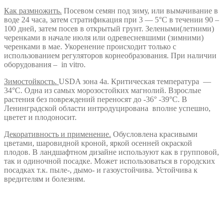
Как размножить.
Посевом семян под зиму, или вымачивание в
воде 24 часа, затем стратификация при 3 — 5°С в течении 90 –
100 дней, затем посев в открытый грунт. Зелеными(летними)
черенками в начале июля или одревесневшими (зимними)
черенками в мае. Укоренение происходит только с
использованием регуляторов корнеобразования. При наличии
оборудования – in vitro.
Зимостойкость.
USDA зона 4а. Критическая температура —
34°С. Одна из самых морозостойких магнолий. Взрослые
растения без повреждений переносят до -36° -39°С. В
Ленинградской области интродуцирована вполне успешно,
цветет и плодоносит.
Декоративность и применение.
Обусловлена красивыми
цветами, шаровидной кроной, яркой осенней окраской
плодов. В ландшафтном дизайне используют как в групповой,
так и одиночной посадке. Может использоваться в городских
посадках т.к. пыле-, дымо- и газоустойчива. Устойчива к
вредителям и болезням.