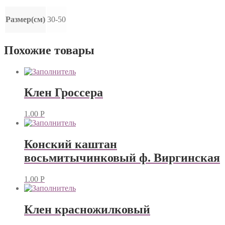
Размер(см)
30-50
Похожие товары
Клен Гроссера
1.00
Р
Конский каштан
восьмитычинковый ф. Виргинская
1.00
Р
Клен красножилковый