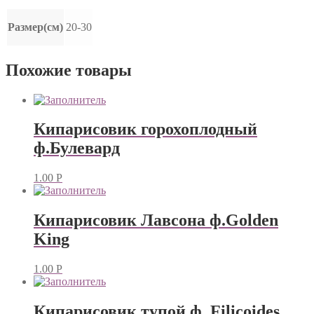
Размер(см)
20-30
Похожие товары
Кипарисовик горохоплодный
ф.Булевард
1.00
Р
Кипарисовик Лавсона ф.Golden
King
1.00
Р
Кипарисовик тупой ф. Filicoides