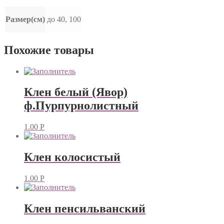
Размер(см)
до 40, 100
Похожие товары
Клен белый (Явор)
ф.Пурпурнолистный
1.00
Р
Клен колосистый
1.00
Р
Клен пенсильванский