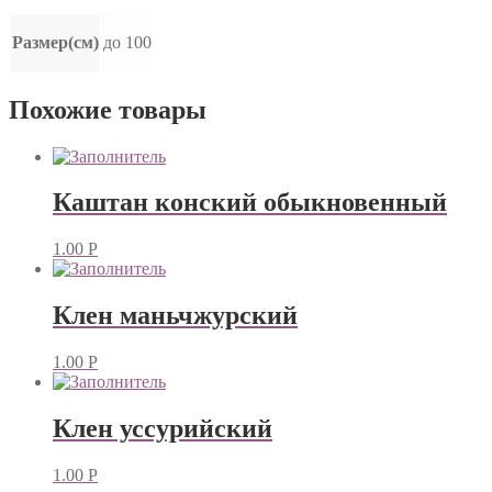
Размер(см)
до 100
Похожие товары
Каштан конский обыкновенный
1.00
Р
Клен маньчжурский
1.00
Р
Клен уссурийский
1.00
Р