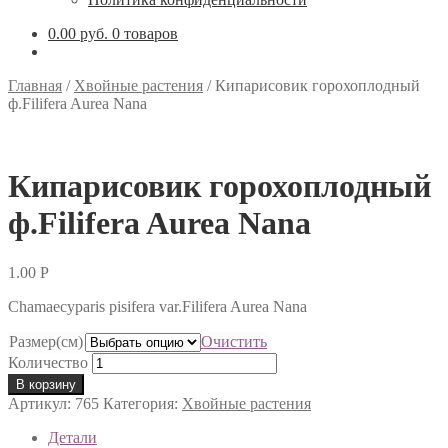
0.00 руб.
0 товаров
Главная
/
Хвойные растения
/
Кипарисовик горохоплодный
ф.Filifera Aurea Nana
Кипарисовик горохоплодный
ф.Filifera Aurea Nana
1.00
Р
Chamaecyparis pisifera var.Filifera Aurea Nana
Размер(см)
Очистить
Количество
В корзину
Артикул:
765
Категория:
Хвойные растения
Детали