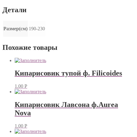
Детали
Размер(см)
190-230
Похожие товары
Кипарисовик тупой ф. Filicoides
1.00
Р
Кипарисовик Лавсона ф.Aurea
Nova
1.00
Р