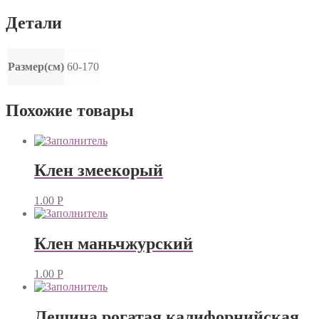
Детали
Размер(см)
60-170
Похожие товары
Клен змеекорый
1.00
Р
Клен маньчжурский
1.00
Р
Лещина рогатая калифорнийская