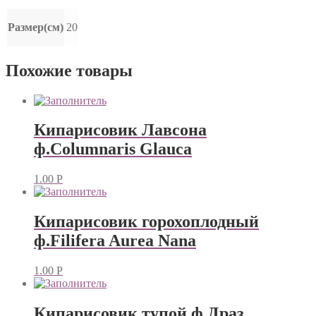
Размер(см)
20
Похожие товары
Кипарисовик Лавсона
ф.Columnaris Glauca
1.00
Р
Кипарисовик горохоплодный
ф.Filifera Aurea Nana
1.00
Р
Кипарисовик тупой ф.Драз