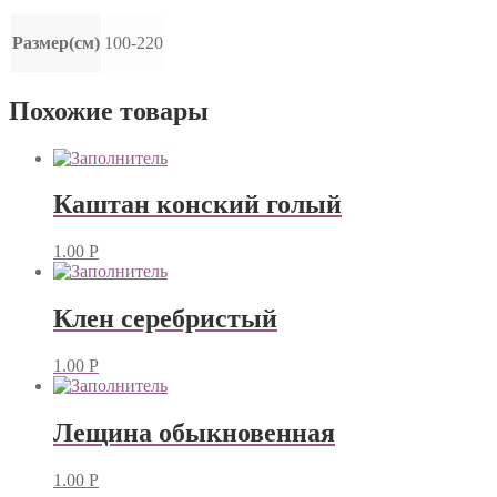
Размер(см)
100-220
Похожие товары
Каштан конский голый
1.00
Р
Клен серебристый
1.00
Р
Лещина обыкновенная
1.00
Р