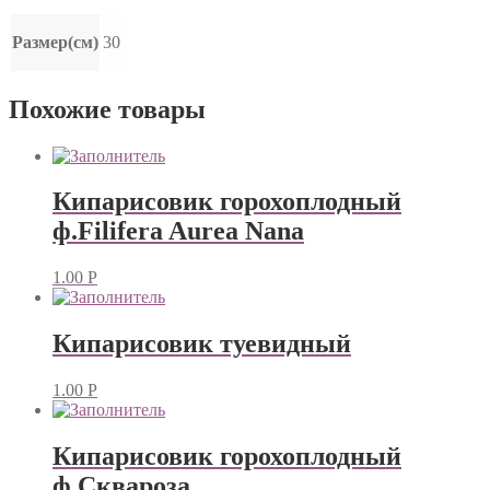
Размер(см)
30
Похожие товары
Кипарисовик горохоплодный
ф.Filifera Aurea Nana
1.00
Р
Кипарисовик туевидный
1.00
Р
Кипарисовик горохоплодный
ф.Сквароза