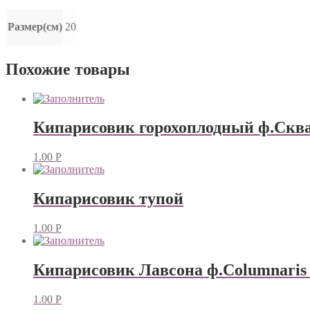
Размер(см)
20
Похожие товары
Кипарисовик горохоплодный ф.Скв
1.00
Р
Кипарисовик тупой
1.00
Р
Кипарисовик Лавсона ф.Columnaris
1.00
Р