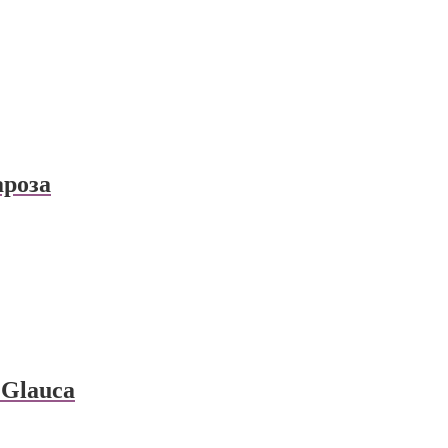
ароза
 Glauca