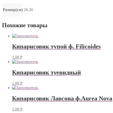
Размер(см)
20-30
Похожие товары
Кипарисовик тупой ф. Filicoides
1.00
Р
Кипарисовик туевидный
1.00
Р
Кипарисовик Лавсона ф.Aurea Nova
1.00
Р