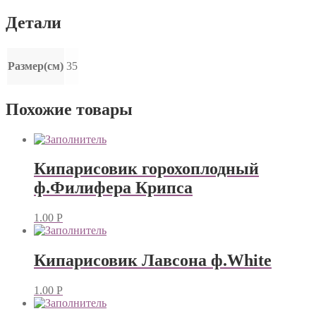
Детали
Размер(см)
35
Похожие товары
Кипарисовик горохоплодный
ф.Филифера Крипса
1.00
Р
Кипарисовик Лавсона ф.White
1.00
Р