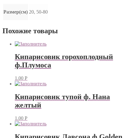
Размер(см)
20, 50-80
Похожие товары
Кипарисовик горохоплодный
ф.Плумоса
1.00
Р
Кипарисовик тупой ф. Нана
желтый
1.00
Р
Кипарисовик Лавсона ф.Golden