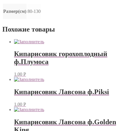
Размер(см)
80-130
Похожие товары
Кипарисовик горохоплодный
ф.Плумоса
1.00
Р
Кипарисовик Лавсона ф.Piksi
1.00
Р
Кипарисовик Лавсона ф.Golden
King