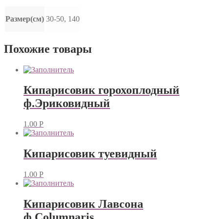
Размер(см)
30-50, 140
Похожие товары
Кипарисовик горохоплодный
ф.Эриковидный
1.00
Р
Кипарисовик туевидный
1.00
Р
Кипарисовик Лавсона
ф.Columnaris