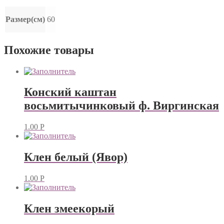
Размер(см)
60
Похожие товары
Конский каштан
восьмитычинковый ф. Виргинская
1.00
Р
Клен белый (Явор)
1.00
Р
Клен змеекорый