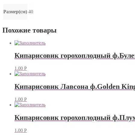
Размер(см)
40
Похожие товары
Кипарисовик горохоплодный ф.Буле
1.00
Р
Кипарисовик Лавсона ф.Golden Kin
1.00
Р
Кипарисовик горохоплодный ф.Плу
1.00
Р