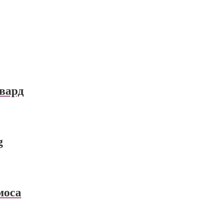
вард
g
моса