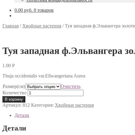
0.00 руб.
0 товаров
Главная
/
Хвойные растения
/
Туя западная ф.Эльвангера золот
Туя западная ф.Эльвангера з
1.00
Р
Thuja occidentalis var.Ellwangeriana Aurea
Размер(см)
Очистить
Количество
В корзину
Артикул:
812
Категория:
Хвойные растения
Детали
Детали