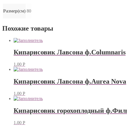
Размер(см)
80
Похожие товары
Кипарисовик Лавсона ф.Columnaris
1.00
Р
Кипарисовик Лавсона ф.Aurea Nova
1.00
Р
Кипарисовик горохоплодный ф.Фил
1.00
Р