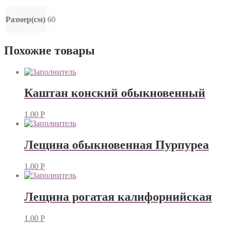
Размер(см)
60
Похожие товары
Каштан конский обыкновенный
1.00
Р
Лещина обыкновенная Пурпуреа
1.00
Р
Лещина рогатая калифорнийская
1.00
Р