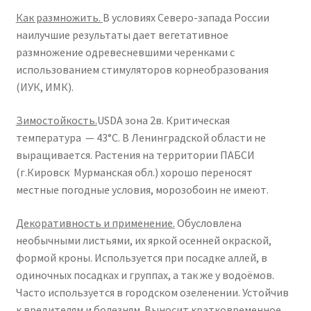
Как размножить.
В условиях Северо-запада России
наилучшие результаты дает вегетативное
размножение одревесневшими черенками с
использованием стимуляторов корнеобразования
(ИУК, ИМК).
Зимостойкость.
USDA зона 2в. Критическая
температура — 43°С. В Ленинградской области не
выращивается. Растения на территории ПАБСИ
(г.Кировск Мурманская обл.) хорошо переносят
местные погодные условия, морозобоин не имеют.
Декоративность и применение.
Обусловлена
необычными листьями, их яркой осенней окраской,
формой кроны. Используется при посадке аллей, в
одиночных посадках и группах, а так же у водоёмов.
Часто используется в городском озеленении. Устойчив
к вредителям и болезням. Выносит кратковременное