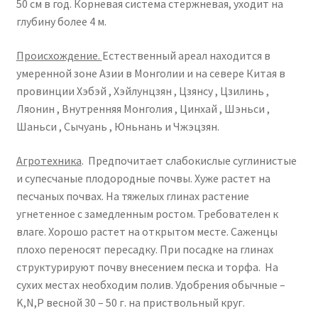
50 см в год. Корневая система стержневая, уходит на
Контакты
глубину более 4 м.
Мой аккаунт
Происхождение.
Естественный ареал находится в
умеренной зоне Азии в Монголии и на севере Китая в
Политика конфиденциальности
провинции Хэбэй , Хэйлунцзян , Цзянсу , Цзилинь ,
Ляонин , Внутренняя Монголия , Цинхай , Шэньси ,
Шаньси , Сычуань , Юньнань и Чжэцзян.
Агротехника
. Предпочитает слабокислые суглинистые
и супесчаные плодородные почвы. Хуже растет на
песчаных почвах. На тяжелых глинах растение
угнетенное с замедленным ростом. Требователен к
влаге. Хорошо растет на открытом месте. Саженцы
плохо переносят пересадку. При посадке на глинах
структурируют почву внесением песка и торфа. На
сухих местах необходим полив. Удобрения обычные –
K,N,P весной 30 – 50 г. на приствольный круг.