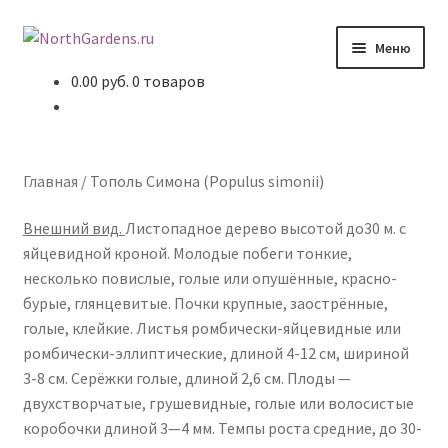
Перейти к навигации
Перейти к содержимому
Меню
0.00 руб.
0 товаров
Главная
Статьи
Главная
/
Тополь Симона (Populus simonii)
Литература
Внешний вид.
Листопадное дерево высотой до30 м. с
яйцевидной кроной. Молодые побеги тонкие,
Пейзажи
несколько повислые, голые или опушённые, красно-
бурые, глянцевитые. Почки крупные, заострённые,
Дендрарии
голые, клейкие. Листья ромбически-яйцевидные или
ромбически-эллиптические, длиной 4-12 см, шириной
Наши растения
3-8 см. Серёжки голые, длиной 2,6 см. Плоды —
двухстворчатые, грушевидные, голые или волосистые
О сайте
коробочки длиной 3—4 мм. Темпы роста средние, до 30-