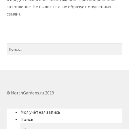
затопление. Не пылит (т.е. не образует опушённых
семян).
Найти:
© NorthGardens.ru 2019
Моя учётная запись
Поиск
Искать: