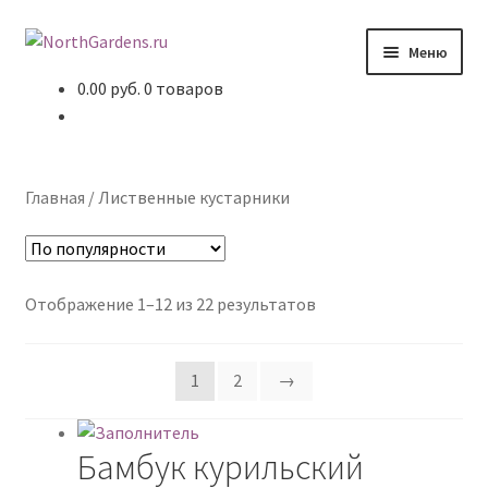
Перейти к навигации
Перейти к содержимому
Меню
0.00 руб.
0 товаров
Главная
Статьи
Главная
/
Лиственные кустарники
Литература
Пейзажи
Отображение 1–12 из 22 результатов
Дендрарии
1
2
→
Наши растения
О сайте
Бамбук курильский