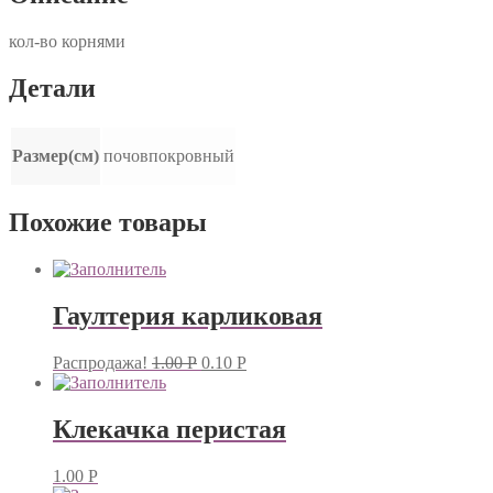
кол-во корнями
Детали
Размер(см)
почовпокровный
Похожие товары
Гаултерия карликовая
Распродажа!
1.00
Р
0.10
Р
Клекачка перистая
1.00
Р