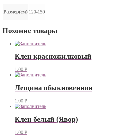
Размер(см)
120-150
Похожие товары
Клен красножилковый
1.00
Р
Лещина обыкновенная
1.00
Р
Клен белый (Явор)
1.00
Р