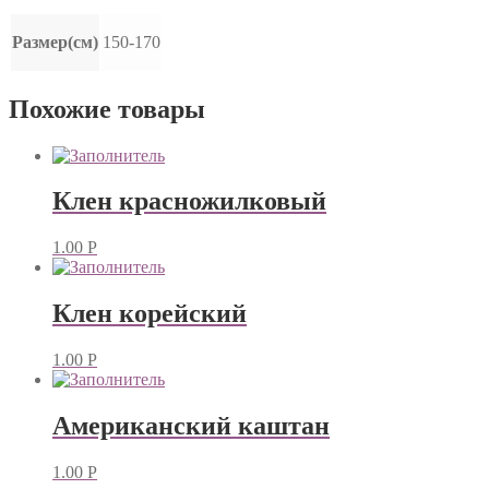
Размер(см)
150-170
Похожие товары
Клен красножилковый
1.00
Р
Клен корейский
1.00
Р
Американский каштан
1.00
Р