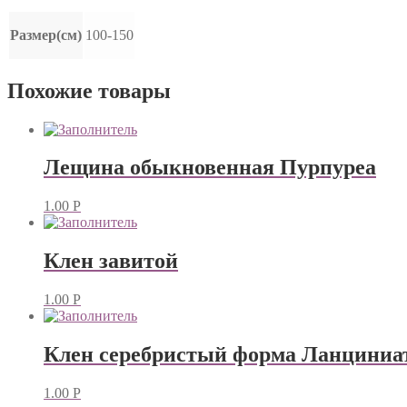
Размер(см)
100-150
Похожие товары
Лещина обыкновенная Пурпуреа
1.00
Р
Клен завитой
1.00
Р
Клен серебристый форма Ланциниа
1.00
Р