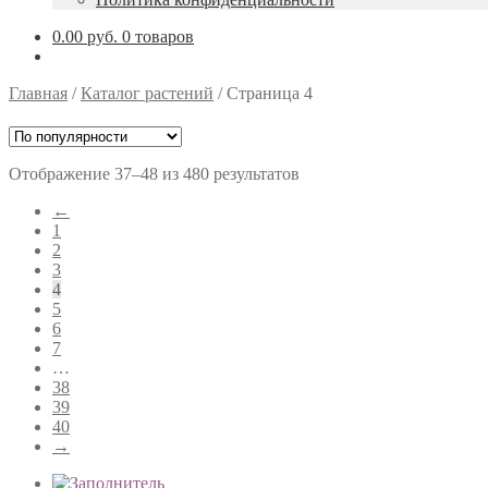
0.00 руб.
0 товаров
Главная
/
Каталог растений
/
Страница 4
Отображение 37–48 из 480 результатов
←
1
2
3
4
5
6
7
…
38
39
40
→