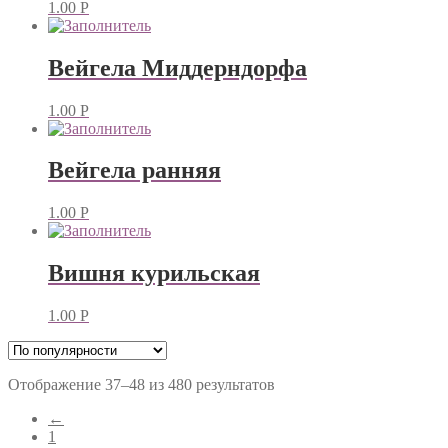
1.00
Р
Вейгела Миддерндорфа
1.00
Р
Вейгела ранняя
1.00
Р
Вишня курильская
1.00
Р
Отображение 37–48 из 480 результатов
←
1