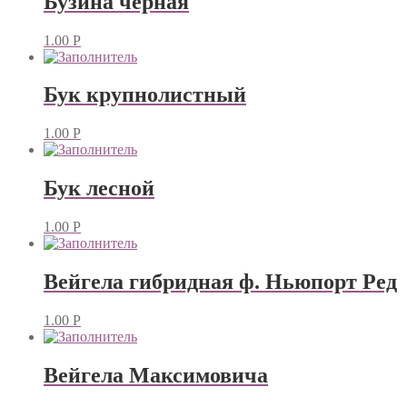
Бузина черная
1.00
Р
Бук крупнолистный
1.00
Р
Бук лесной
1.00
Р
Вейгела гибридная ф. Ньюпорт Ред
1.00
Р
Вейгела Максимовича